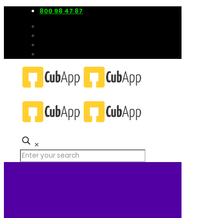
800 98 47 87
✕