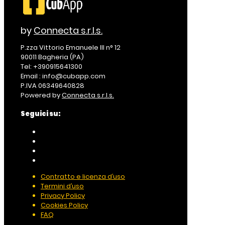
by
Connecta s.r.l.s.
P.zza Vittorio Emanuele III n° 12
90011 Bagheria (PA)
Tel: +390915641300
Email : info@cubapp.com
P.IVA 06349640828
Powered by
Connecta s.r.l.s.
Seguici su:
Contratto e licenza d’uso
Termini d’uso
Privacy Policy
Cookies Policy
FAQ