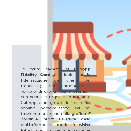
La carta fedeltà di
CubApp
Fidelity Card
è l’ideale per la
fidelizzazione dei clienti dei
franchising, per aumentare il
numero di clienti fissi e premiarli
con sconti e regali. In particolare
CubApp è in grado di fornire un
servizio personalizzato sia nel
funzionamento che nella grafica. E’
possibile infatti usufruire della
piattaforma in modalità
white
label
con la personalizzazione