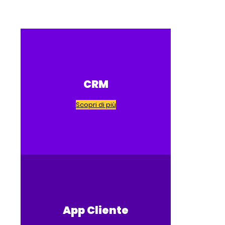
CRM
Scopri di più
App Cliente