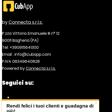
by
Connecta s.r.l.s.
P.zza Vittorio Emanuele III n° 12
90011 Bagheria (PA)
Tel: +390915641300
Email : info@cubapp.com
P.IVA 06349640828
Powered by
Connecta s.r.l.s.
Seguici su: