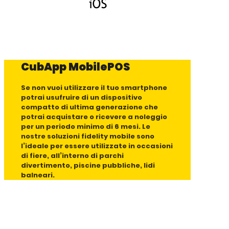
CubApp MobilePOS
Se non vuoi utilizzare il tuo smartphone
potrai usufruire di un dispositivo
compatto di ultima generazione che
potrai acquistare o ricevere a noleggio
per un periodo minimo di 6 mesi. Le
nostre soluzioni fidelity mobile sono
l’ideale per essere utilizzate in occasioni
di fiere, all’interno di parchi
divertimento, piscine pubbliche, lidi
balneari.