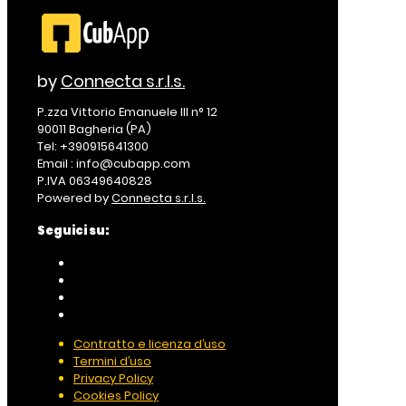
by
Connecta s.r.l.s.
P.zza Vittorio Emanuele III n° 12
90011 Bagheria (PA)
Tel: +390915641300
Email : info@cubapp.com
P.IVA 06349640828
Powered by
Connecta s.r.l.s.
Seguici su:
Contratto e licenza d’uso
Termini d’uso
Privacy Policy
Cookies Policy