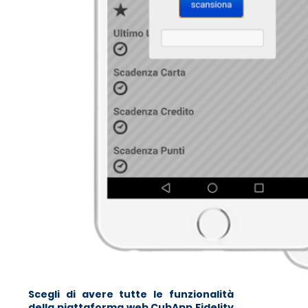
Scegli di avere tutte le funzionalità
della piattaforma web CubApp Fidelity