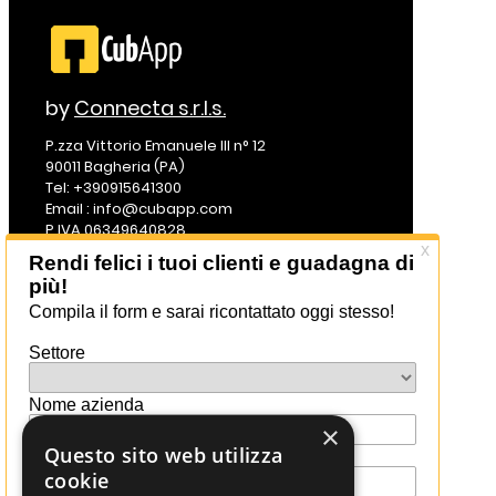
by
Connecta s.r.l.s.
P.zza Vittorio Emanuele III n° 12
90011 Bagheria (PA)
Tel: +390915641300
Email : info@cubapp.com
P.IVA 06349640828
Powered by
Connecta s.r.l.s.
Seguici su:
Contratto e licenza d’uso
×
Termini d’uso
Questo sito web utilizza
Privacy Policy
cookie
Cookies Policy