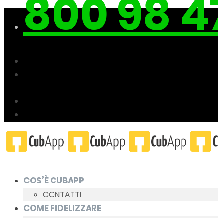
800 98 4
COS’È CUBAPP
CONTATTI
COME FIDELIZZARE