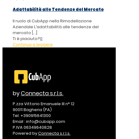
Adattabilità alle Tendenze del Mercato
Il ruolo di CubApp nella Rimodellazione
Aziendale L’adattabilità alle tendenze del
mercato
[…]
Ti è piaciuto?
0
Continua a leggere
by
Connecta s.r.l.s.
P.zza Vittorio Emanuele III n° 12
90011 Bagheria (PA)
Tel: +390915641300
Email : info@cubapp.com
P.IVA 06349640828
Powered by
Connecta s.r.l.s.