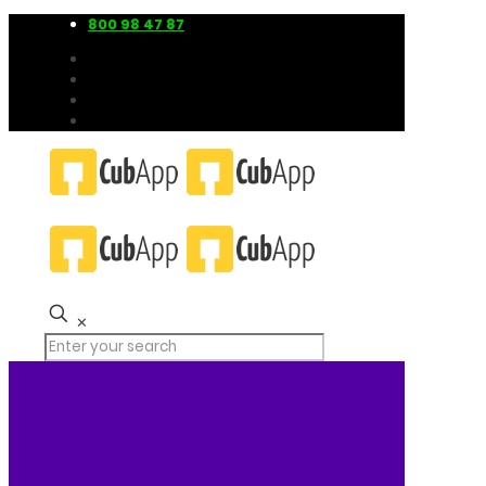
800 98 47 87
✕