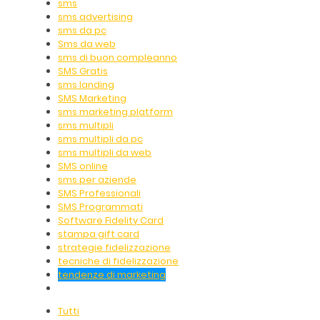
sms
sms advertising
sms da pc
Sms da web
sms di buon compleanno
SMS Gratis
sms landing
SMS Marketing
sms marketing platform
sms multipli
sms multipli da pc
sms multipli da web
SMS online
sms per aziende
SMS Professionali
SMS Programmati
Software Fidelity Card
stampa gift card
strategie fidelizzazione
tecniche di fidelizzazione
tendenze di marketing
Tutti