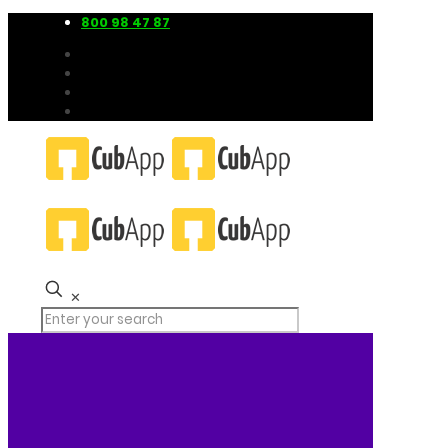
800 98 47 87
✕