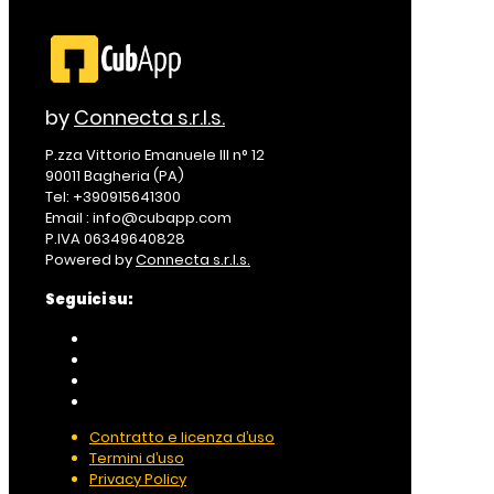
by
Connecta s.r.l.s.
P.zza Vittorio Emanuele III n° 12
90011 Bagheria (PA)
Tel: +390915641300
Email : info@cubapp.com
P.IVA 06349640828
Powered by
Connecta s.r.l.s.
Seguici su:
Contratto e licenza d’uso
Termini d’uso
Privacy Policy