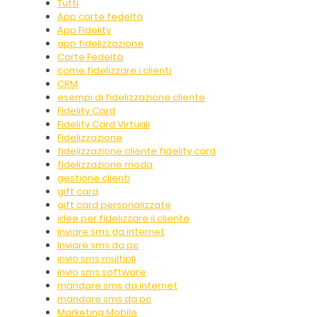
Tutti
App carte fedeltà
App Fidelity
app fidelizzazione
Carte Fedeltà
come fidelizzare i clienti
CRM
esempi di fidelizzazione cliente
Fidelity Card
Fidelity Card Virtuali
Fidelizzazione
fidelizzazione cliente fidelity card
fidelizzazione moda
gestione clienti
gift card
gift card personalizzate
idee per fidelizzare il cliente
inviare sms da internet
Inviare sms da pc
invio sms multipli
invio sms software
mandare sms da internet
mandare sms da pc
Marketing Mobile