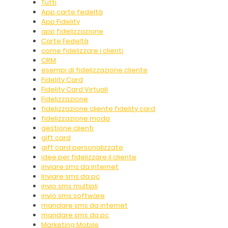
Tutti
App carte fedeltà
App Fidelity
app fidelizzazione
Carte Fedeltà
come fidelizzare i clienti
CRM
esempi di fidelizzazione cliente
Fidelity Card
Fidelity Card Virtuali
Fidelizzazione
fidelizzazione cliente fidelity card
fidelizzazione moda
gestione clienti
gift card
gift card personalizzate
idee per fidelizzare il cliente
inviare sms da internet
Inviare sms da pc
invio sms multipli
invio sms software
mandare sms da internet
mandare sms da pc
Marketing Mobile