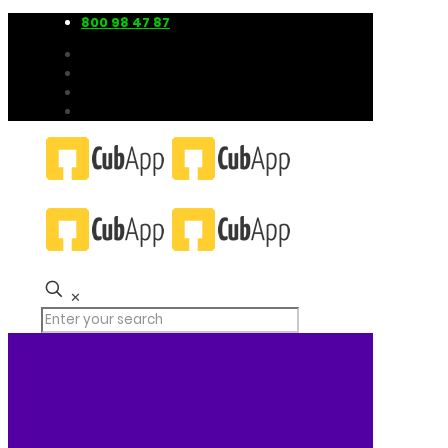
800 98 47 87
✕