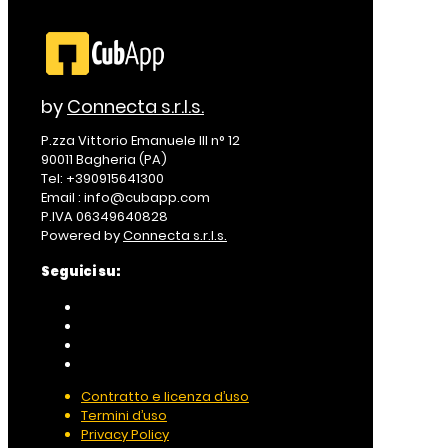
by
Connecta s.r.l.s.
P.zza Vittorio Emanuele III n° 12
90011 Bagheria (PA)
Tel: +390915641300
Email : info@cubapp.com
P.IVA 06349640828
Powered by
Connecta s.r.l.s.
Seguici su:
Contratto e licenza d’uso
Termini d’uso
Privacy Policy