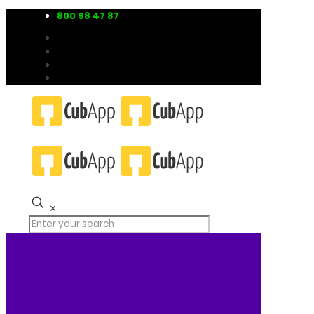
800 98 47 87
✕