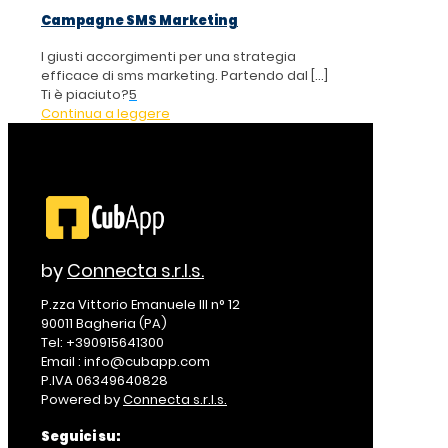
Campagne SMS Marketing
I giusti accorgimenti per una strategia
efficace di sms marketing. Partendo dal
[…]
Ti è piaciuto?
5
Continua a leggere
by
Connecta s.r.l.s.
P.zza Vittorio Emanuele III n° 12
90011 Bagheria (PA)
Tel: +390915641300
Email : info@cubapp.com
P.IVA 06349640828
Powered by
Connecta s.r.l.s.
Seguici su: