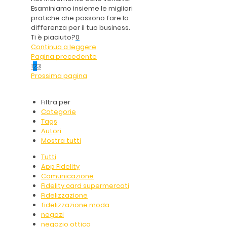
Esaminiamo insieme le migliori
pratiche che possono fare la
differenza per il tuo business.
Ti è piaciuto?
0
Continua a leggere
Pagina precedente
1
2
3
Prossima pagina
Filtra per
Categorie
Tags
Autori
Mostra tutti
Tutti
App Fidelity
Comunicazione
Fidelity card supermercati
Fidelizzazione
fidelizzazione moda
negozi
negozio ottica