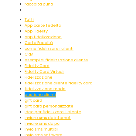
raccolta punti
Tutti
App carte fedeltà
App Fidelity
app fidelizzazione
Carte Fedeltà
come fidelizzare i clienti
CRM
esempi di fidelizzazione cliente
Fidelity Card
Fidelity Card Virtuali
Fidelizzazione
fidelizzazione cliente fidelity card
fidelizzazione moda
gestione clienti
gift card
gift card personalizzate
idee per fidelizzare il cliente
inviare sms da internet
Inviare sms da pc
invio sms multipli
invio sms software