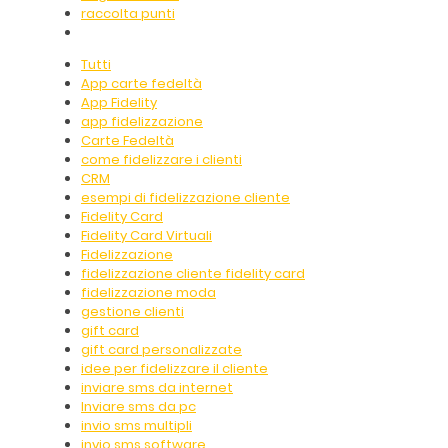
raccolta punti
Tutti
App carte fedeltà
App Fidelity
app fidelizzazione
Carte Fedeltà
come fidelizzare i clienti
CRM
esempi di fidelizzazione cliente
Fidelity Card
Fidelity Card Virtuali
Fidelizzazione
fidelizzazione cliente fidelity card
fidelizzazione moda
gestione clienti
gift card
gift card personalizzate
idee per fidelizzare il cliente
inviare sms da internet
Inviare sms da pc
invio sms multipli
invio sms software