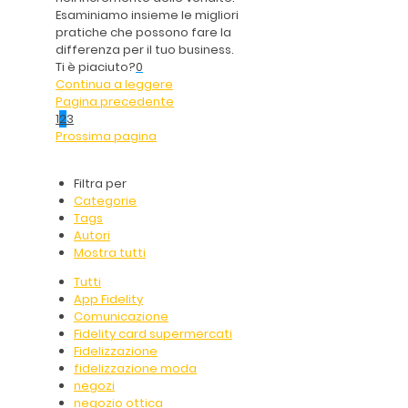
Esaminiamo insieme le migliori
pratiche che possono fare la
differenza per il tuo business.
Ti è piaciuto?
0
Continua a leggere
Pagina precedente
1
2
3
Prossima pagina
Filtra per
Categorie
Tags
Autori
Mostra tutti
Tutti
App Fidelity
Comunicazione
Fidelity card supermercati
Fidelizzazione
fidelizzazione moda
negozi
negozio ottica