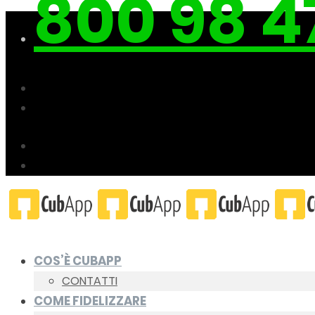
800 98 4
COS’È CUBAPP
CONTATTI
COME FIDELIZZARE